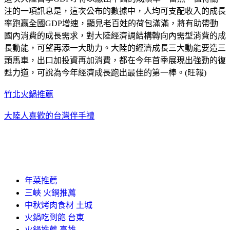
注的一項訊息是，這次公布的數據中，人均可支配收入的成長
率跑贏全國GDP增速，顯見老百姓的荷包滿滿，將有助帶動
國內消費的成長需求，對大陸經濟調結構轉向內需型消費的成
長動能，可望再添一大助力。大陸的經濟成長三大動能要造三
頭馬車，出口加投資再加消費，都在今年首季展現出強勁的復
甦力道，可說為今年經濟成長跑出最佳的第一棒。(旺報)
竹北火鍋推薦
大陸人喜歡的台灣伴手禮
年菜推薦
三峽 火鍋推薦
中秋烤肉食材 土城
火鍋吃到飽 台東
火鍋推薦 高雄