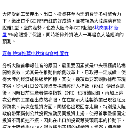
大陸受到工業產出、出口、投資甚至內需消費等多引擎合力
下，繳出首季GDP開門紅的好成績，並被視為大陸經濟有望
脫離L型下墜的走勢，也為大陸今年GDP超過6
烤肉食材 新
屋
.5%底限掛了保證，同時粉碎外資法人一再唱衰大陸經濟的
預測。
嘉義 燒烤推薦
中秋烤肉食材 蘆竹
分析大陸首季報佳音的原因，最重要因素就是中央積極調結構
開始奏效，尤其是在推動供給側改革上，已取得一定成績，使
得大陸的經濟成長緩步回穩，其次，幾項重要宏觀數據都表現
不俗，從4月1日公布製造業採購經理人指數（PMI）傳出喜訊
後，同時日前生產者價格指數（PPI）也持續回溫，再加上這
次公布的工業產出依然亮眼，在在顯示大陸製造業已現谷底反
彈跡象。其次在投資方面，同樣也出現回春走勢，特別是大陸
政府帶頭衝刺公共投資拉動民間投資上揚，使得首季整個固定
投資不再低迷不振，因此在出口加投資等雙頭馬車的拉動下，
這次大陸首季GDP才得以繳出不錯的成績單。當然，值得關