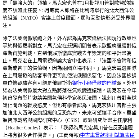
是「最強大的」領袖。馬克宏也曾在1月批評川普對歐盟的態
度不該如此狂妄。5月底兩人即將在比利時舉行的北大西洋公
約組織（NATO）會議上首度碰面，屆時互動情形必受外界關
注。
除了法美關係緊繃之外，外界認為馬克宏延續法國現行政策也
等於與俄羅斯對立。馬克宏在競選期間曾表示歐盟應繼續對俄
羅斯實施制裁，直到俄羅斯徹底實踐去年簽定的和平計畫為
止。馬克宏在上周電視辯論大會中也表示：「法國不會附和俄
羅斯或普丁的價值觀，因為兩國立場不同。」馬克宏競選團隊
在上周爆發的駭客事件更可能使法俄關係惡化，因為法國檢調
單位懷疑駭客有可能是俄羅斯指
銀行小額借款的門檻
派。外界
認為法美關係最大對立點將落在氣候變遷議題。馬克宏在今年
初曾發布影片邀請美國氣候科學家移民法國，諷刺川普對全球
暖化問題的輕蔑態度。但也有學者認為，馬克宏與川普都主張
加強北大西洋公約組織的反恐能力，未來可望攜手合作。華盛
頓智庫戰略與國際研究中心（CSIS）歐洲研究計畫主任康利
（Heather Conley）表示：「我認為馬克宏與川普在反恐議題
上將有很多合作機會。」(工商時報)
中古車貸款率利試算表
民