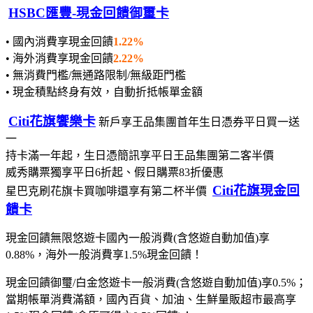
HSBC匯豐-現金回饋御璽卡
• 國內消費享現金回饋
1.22%
• 海外消費享現金回饋
2.22%
• 無消費門檻/無通路限制/無級距門檻
• 現金積點終身有效，自動折抵帳單金額
Citi花旗饗樂卡
新戶享王品集團首年生日憑券平日買一送
一
持卡滿一年起，生日憑簡訊享平日王品集團第二客半價
威秀購票獨享平日6折起、假日購票83折優惠
Citi花旗現金回
星巴克刷花旗卡買咖啡還享有第二杯半價
饋卡
現金回饋無限悠遊卡國內一般消費(含悠遊自動加值)享
0.88%，海外一般消費享1.5%現金回饋！
現金回饋御璽/白金悠遊卡一般消費(含悠遊自動加值)享0.5%；
當期帳單消費滿額，國內百貨、加油、生鮮量販超市最高享