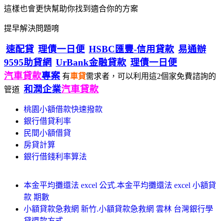
這樣也會更快幫助你找到適合你的方案
提早解決問題唷
速配貸
理債一日便
HSBC匯豐-信用貸款
易通辦
9595助貸網
UrBank金融貸款
理債一日便
汽車貸款
專案
有
車貸
需求者，可以利用這2個家免費諮詢的
和潤企業
汽車貸款
管道
桃園小額借款快速撥款
銀行借貸利率
民間小額借貸
房貸計算
銀行借錢利率算法
本金平均攤還法 excel 公式.本金平均攤還法 excel 小額貸
款 期數
小額貸款急救網 新竹.小額貸款急救網 雲林 台灣銀行學
貸還款方式