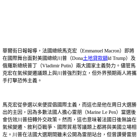
華爾街日報報導，法國總統馬克宏（Emmanuel Macron）即將
在國際舞台面對美國總統川普（Dona
土地貸款額
ld Trump）及
俄羅斯總統普丁（Vladimir Putin）兩大國家主義勢力。儘管馬
克宏在氣候變遷議題上與川普強烈對立，但外界預期兩人將攜
手打擊恐怖主義。
馬克宏從參選以來便提倡國際主義，而這也是他在周日大選勝
出的主因，因為多數法國人擔心雷朋（Marine Le Pen）當選後
會仿效川普扭轉外交政策。然而，這也意味著法國日後無論在
氣候變遷、敘利亞戰爭、國際貿易等議題上都將與美國立場相
左。川普在法國大選期間雖未公開為雷朋站台，但曾讚譽雷朋