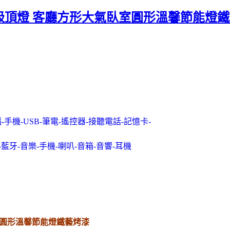
led吸頂燈 客廳方形大氣臥室圓形溫馨節能燈
-手機-USB-筆電-遙控器-接聽電話-記憶卡-
-藍牙-音樂-手機-喇叭-音箱-音響-耳機
臥室圓形溫馨節能燈鐵藝烤漆