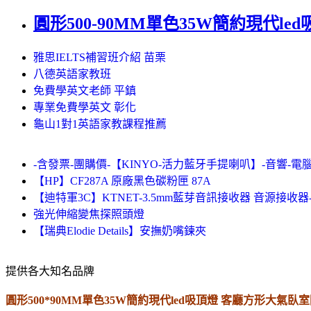
圓形500-90MM單色35W簡約現代
雅思IELTS補習班介紹 苗栗
八德英語家教班
免費學英文老師 平鎮
專業免費學英文 彰化
龜山1對1英語家教課程推薦
-含發票-團購價-【KINYO-活力藍牙手提喇叭】-音響-電腦
【HP】CF287A 原廠黑色碳粉匣 87A
【迪特軍3C】KTNET-3.5mm藍芽音訊接收器 音源接收器
強光伸縮變焦探照頭燈
【瑞典Elodie Details】安撫奶嘴鍊夾
提供各大知名品牌
圓形500*90MM單色35W簡約現代led吸頂燈 客廳方形大氣