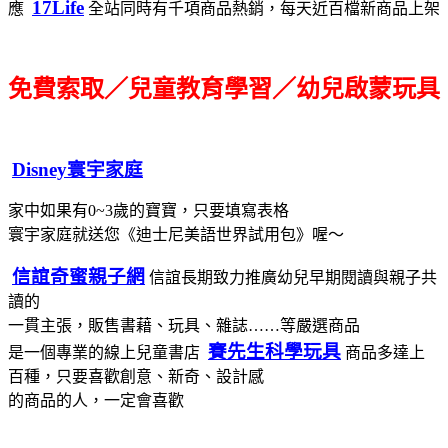
17Life
應
全站同時有千項商品熱銷，每天近百檔新商品上架
免費索取／兒童教育學習／幼兒啟蒙玩具
Disney寰宇家庭
家中如果有0~3歲的寶寶，只要填寫表格
寰宇家庭就送您《迪士尼美語世界試用包》喔～
信誼奇蜜親子網
信誼長期致力推廣幼兒早期閱讀與親子共
讀的
一貫主張，販售書藉、玩具、雜誌……等嚴選商品
賽先生科學玩具
是一個專業的線上兒童書店
商品多達上
百種，只要喜歡創意、新奇、設計感
的商品的人，一定會喜歡