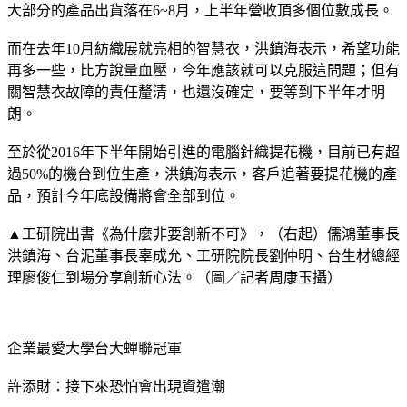
大部分的產品出貨落在6~8月，上半年營收頂多個位數成長。
而在去年10月紡織展就亮相的智慧衣，洪鎮海表示，希望功能
再多一些，比方說量血壓，今年應該就可以克服這問題；但有
關智慧衣故障的責任釐清，也還沒確定，要等到下半年才明
朗。
至於從2016年下半年開始引進的電腦針織提花機，目前已有超
過50%的機台到位生產，洪鎮海表示，客戶追著要提花機的產
品，預計今年底設備將會全部到位。
▲工研院出書《為什麼非要創新不可》，（右起）儒鴻董事長
洪鎮海、台泥董事長辜成允、工研院院長劉仲明、台生材總經
理廖俊仁到場分享創新心法。（圖／記者周康玉攝）
企業最愛大學台大蟬聯冠軍
許添財：接下來恐怕會出現資遣潮