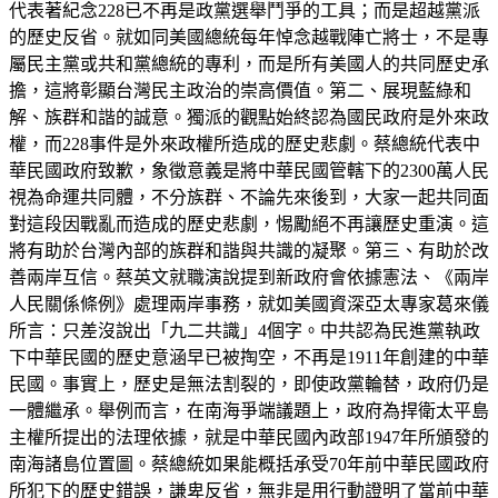
代表著紀念228已不再是政黨選舉鬥爭的工具；而是超越黨派
的歷史反省。就如同美國總統每年悼念越戰陣亡將士，不是專
屬民主黨或共和黨總統的專利，而是所有美國人的共同歷史承
擔，這將彰顯台灣民主政治的崇高價值。第二、展現藍綠和
解、族群和諧的誠意。獨派的觀點始終認為國民政府是外來政
權，而228事件是外來政權所造成的歷史悲劇。蔡總統代表中
華民國政府致歉，象徵意義是將中華民國管轄下的2300萬人民
視為命運共同體，不分族群、不論先來後到，大家一起共同面
對這段因戰亂而造成的歷史悲劇，惕勵絕不再讓歷史重演。這
將有助於台灣內部的族群和諧與共識的凝聚。第三、有助於改
善兩岸互信。蔡英文就職演說提到新政府會依據憲法、《兩岸
人民關係條例》處理兩岸事務，就如美國資深亞太專家葛來儀
所言：只差沒說出「九二共識」4個字。中共認為民進黨執政
下中華民國的歷史意涵早已被掏空，不再是1911年創建的中華
民國。事實上，歷史是無法割裂的，即使政黨輪替，政府仍是
一體繼承。舉例而言，在南海爭端議題上，政府為捍衛太平島
主權所提出的法理依據，就是中華民國內政部1947年所頒發的
南海諸島位置圖。蔡總統如果能概括承受70年前中華民國政府
所犯下的歷史錯誤，謙卑反省，無非是用行動證明了當前中華