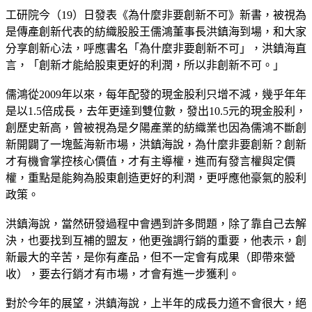
工研院今（19）日發表《為什麼非要創新不可》新書，被視為
是傳產創新代表的紡織股股王儒鴻董事長洪鎮海到場，和大家
分享創新心法，呼應書名「為什麼非要創新不可」，洪鎮海直
言，「創新才能給股東更好的利潤，所以非創新不可。」
儒鴻從2009年以來，每年配發的現金股利只增不減，幾乎年年
是以1.5倍成長，去年更達到雙位數，發出10.5元的現金股利，
創歷史新高，曾被視為是夕陽產業的紡織業也因為儒鴻不斷創
新開闢了一塊藍海新市場，洪鎮海說，為什麼非要創新？創新
才有機會掌控核心價值，才有主導權，進而有發言權與定價
權，重點是能夠為股東創造更好的利潤，更呼應他豪氣的股利
政策。
洪鎮海說，當然研發過程中會遇到許多問題，除了靠自己去解
決，也要找到互補的盟友，他更強調行銷的重要，他表示，創
新最大的辛苦，是你有產品，但不一定會有成果（即帶來營
收），要去行銷才有市場，才會有進一步獲利。
對於今年的展望，洪鎮海說，上半年的成長力道不會很大，絕