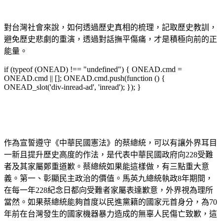
對台灣社會來說，如何透過歷史真相的梳理，記取歷史教訓，
避免歷史悲劇的重演，透過對話撫平傷痛，才是積極向前的正
能量。
if (typeof (ONEAD) !== "undefined") { ONEAD.cmd =
ONEAD.cmd || []; ONEAD.cmd.push(function () {
ONEAD_slot('div-inread-ad', 'inread'); }); }
作為宣誓遵守《中華民國憲法》的蔡總統，可以有讓外界耳目
一新且提升歷史高度的作法，是代表中華民國政府向228受難
者及其家屬鄭重道歉。蔡總統如果能這樣做，有三點重大意
義。第一、彰顯民主政治的價值。馬英九總統執政8年期間，
在每一年228紀念日都向受難者家屬表達歉意，外界視為理所
當然。如果蔡總統能夠首度以民進黨籍的國家元首身分，為70
年前在台灣發生的國家機器暴力造成的無辜人民傷亡致歉，這