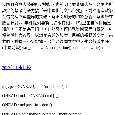
民國政府與大陸的歷史連結，也證明了並非如大陸涉台學者所
認定的蔡政府全力搞「去中國化的文化台獨」，對於兩岸政治
互信的建立與僵局的突破，有正面加分的積極意義。蔡總統在
臉書針對228事件提到要努力追求真相，「轉型正義的目標是
和解，而不是為了鬥爭。」那麼，何妨就從國家元首做起，引
領台灣社會各界，以謙卑寬恕的態度，用新的視野與高度，來
共同面對這一歷史傷痛。（作者為國立空中大學公行系主任）
(中國時報) var _c = new Date().getTime(); document.write('');
2017信用卡比較
if (typeof (ONEAD) !== "undefined") {
ONEAD.cmd = ONEAD.cmd || [];
ONEAD.cmd.push(function () {
ONEAD_slot('div-mobile-inread', 'mobile-inread');