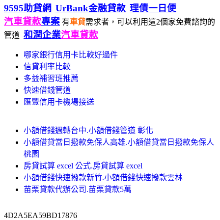
9595助貸網
UrBank金融貸款
理債一日便
汽車貸款
專案
有
車貸
需求者，可以利用這2個家免費諮詢的
和潤企業
汽車貸款
管道
哪家銀行信用卡比較好過件
信貸利率比較
多益補習班推薦
快速借錢管道
匯豐信用卡機場接送
小額借錢週轉台中.小額借錢管道 彰化
小額借貸當日撥款免保人高雄.小額借貸當日撥款免保人
桃園
房貸試算 excel 公式.房貸試算 excel
小額借錢快速撥款新竹.小額借錢快速撥款雲林
苗栗貸款代辦公司.苗栗貸款5萬
4D2A5EA59BD17876