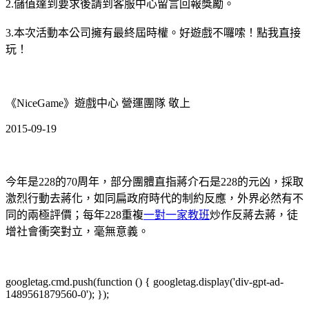
2.儲值達到要求後請到客服中心留言回報獎勵。
3.本次活動本公司擁有最終屆時權。好遊戲不囉嗦！點我直接
玩！
《NiceGame》遊戲中心 營運團隊 敬上
2015-09-19
今年是228的70周年，部分團體直指蔣介石是228的元凶，採取
激烈行動去蔣化，如同扁政府時代的制約反應，外界必然有不
同的兩極評價；每年228重複
一對一家教班
炒作反蔣去蔣，徒
增社會衝突對立，毫無意義。
googletag.cmd.push(function () { googletag.display('div-gpt-ad-
1489561879560-0'); });