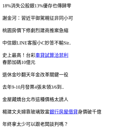
18%消失公股銀13%優存也傳歸零
謝金河：習近平御駕親征非同小可
桃園房價下修劇烈建商推案急縮
中信銀LINE客服小C妙答不輸Sir..
史上最高！台彩
車貸試算洽菲利
春節加碼10億元
退休金吵翻天年金改革關鍵一役
去年9-10月發票4張未領3/6到..
金屋藏嬌台北市這種價格太誘人
楊建文夫婦靠玻璃致富
銀行房屋借貸
身價破千億
年終拿太少可以跟老闆談判嗎？