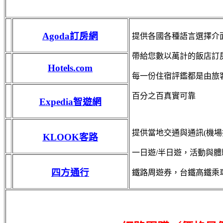
Agoda訂房網
提供各國各種語言選擇介
帶給您數以萬計的飯店訂
Hotels.com
每一份住宿評鑑都是由旅
百分之百真實可靠
Expedia智遊網
提供當地交通與通訊(機場接送
KLOOK客路
一日遊/半日遊，活動與
四方通行
鐵路周遊券，台鐵高鐵乘