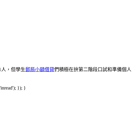
1人，但學生
郵局小額借貸
們積極在拚第二階段口試和準備個人
read'); }); }