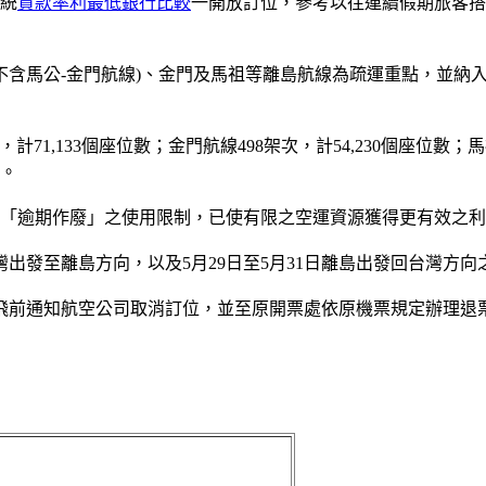
起統
貸款率利最低銀行比較
一開放訂位，參考以往連續假期旅客搭機
含馬公-金門航線)、金門及馬祖等離島航線為疏運重點，並納入
71,133個座位數；金門航線498架次，計54,230個座位數；
班。
、「逾期作廢」之使用限制，已使有限之空運資源獲得更有效之
台灣出發至離島方向，以及5月29日至5月31日離島出發回台灣
飛前通知航空公司取消訂位，並至原開票處依原機票規定辦理退