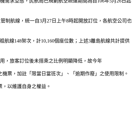
需求型態，民航局已規劃航空疏運期間為自106年5月26日起
管制航線，統一自3月27日上午8時起開放訂位，各航空公司也
馬祖航線148架次，計10,160個座位數；上述3離島航線共計提供
利用，旅客訂位後未搭乘之比例明顯降低，故今年
方向之機票，加註「限當日當班次」、「逾期作廢」之使用限制。
票，以維護自身之權益。