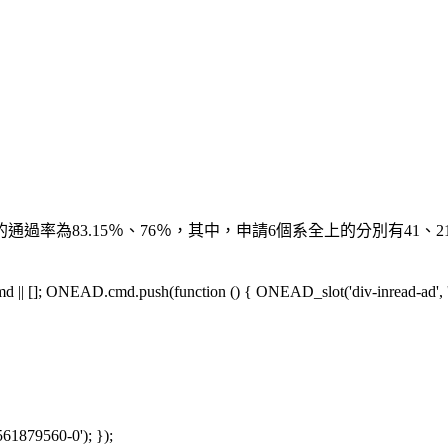
率為83.15％、76％，其中，申請6個系全上的分別有41、2
[]; ONEAD.cmd.push(function () { ONEAD_slot('div-inread-ad', 'in
561879560-0'); });