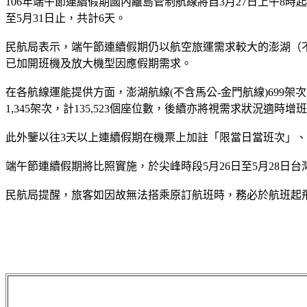
106年端午節連續假期國內離島管制航線將自3月27日上午8時
至5月31日止，共計6天。
民航局表示，端午節連續假期仍以航空旅運需求較大的澎湖（不
已加開班機及放大機型因應假期需求。
在各航線運能提供方面，澎湖航線(不含馬公-金門航線)699架次，計
1,345架次，計135,523個座位數，後續亦將視需求狀況適時增
此外鑒以往3天以上連續假期在機票上加註「限當日當班次」
端午節連續假期將比照實施，於尖峰時段5月26日至5月28日
民航局提醒，旅客如因故無法搭乘原訂航班時，務必於航班起