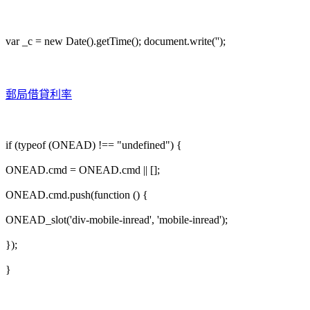
var _c = new Date().getTime(); document.write('');
郵局借貸利率
if (typeof (ONEAD) !== "undefined") {
ONEAD.cmd = ONEAD.cmd || [];
ONEAD.cmd.push(function () {
ONEAD_slot('div-mobile-inread', 'mobile-inread');
});
}