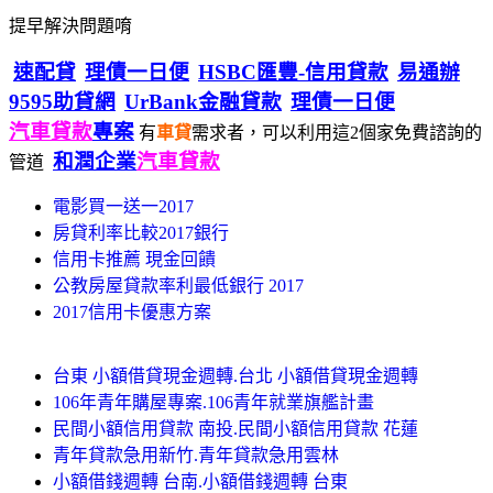
提早解決問題唷
速配貸
理債一日便
HSBC匯豐-信用貸款
易通辦
9595助貸網
UrBank金融貸款
理債一日便
汽車貸款
專案
有
車貸
需求者，可以利用這2個家免費諮詢的
和潤企業
汽車貸款
管道
電影買一送一2017
房貸利率比較2017銀行
信用卡推薦 現金回饋
公教房屋貸款率利最低銀行 2017
2017信用卡優惠方案
台東 小額借貸現金週轉.台北 小額借貸現金週轉
106年青年購屋專案.106青年就業旗艦計畫
民間小額信用貸款 南投.民間小額信用貸款 花蓮
青年貸款急用新竹.青年貸款急用雲林
小額借錢週轉 台南.小額借錢週轉 台東