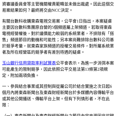
資審議委員會等主管機關權責範疇並未做出裁處。因此這個交
易案結果如何？最終將交由NCC決定。
有關台數科收購東森電視交易案，公平會1日指出，本案疑慮
主要因台數科集團原自營的5個頻道屬上架頻道，若取得東森
電視經營權後，對於議價能力較弱的系統業者，不排除有「搭
售」頻道節目的動機和可能性；另本案尚難排除台數科公司基
於競爭考量，就東森家族頻道的授權交易條件，對所屬系統業
者及所在經營區的競爭者有差別待遇的疑慮。
玉山銀行信用貸款率利試算表
公平會表示，為進一步消弭本案
可能產生的限制競爭，因此依照公平交易法第13條第2項規
定，附加兩項負擔。
一、參與結合事業或其控制與從屬公司於結合實施之次日起6
個月內將東森新聞台及東森財經新聞台於多媒體內容傳輸平台
或其他公開播送、傳輸平台上架。但有下列情形者，不在此
限：
（一）東森新聞台及東森財經新聞台之節目內容來源因非可歸