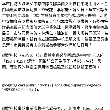
本市民防大隊婦女中隊中隊長鄒壽蘭女士擔任串場主持人。金
門酒廠籃球隊陳靖寰、鄧安誠、李家慶、蘇奕晉、陳文宏等多
位SBL明星球員，到新竹與參賽同學進行籃球熱身遊戲，活動
中穿插參賽獎摸彩及預防青少年犯罪宣導有獎徵答，有獎徵答
贈品為最有紀念價值之球星簽名球、運動襪等，最後由警察局
局長、市議員鍾淑英、林耕仁、陳治雄、蕭志潔共同開球，為
比賽揭開序幕。新竹市立建華國中校長張文忠、建華里里長徐
良芳、市議員吳青山亦到場為參賽青少年加油打氣！
耀群科技（ASYS）校正實驗室通過全國認證基金會（TAF）
「ISO 17025」認證，開啟該公司為電子、科技、生技、製
藥…等業界的無塵室專用儀器檢驗及校正服務新里程碑。
googletag.cmd.push(function () { googletag.display('div-gpt-ad-
1489561879560-0'); });
耀群科技儀器事業處趙岑浩處長表示，無塵室（clean room）