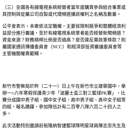
（三）全國各有線電視系統經營者當年度購買參與結合事業或
其控制與從屬公司自製或代理頻道播送權利之名稱及數量。
公平會表示，本案依法定職權，主要就限制競爭和整體經濟利
益部分進行審議，至於有線電視系統業者能否經營新聞頻道？
資金來源？財務槓桿比例是否過高？是否違反黨政軍條款？則
屬國家通訊傳播委員會（NCC）和經濟部投資審議委員會等
主管機關權責範疇。
新竹市警察局於昨（二十一）日上午在新竹市立建華國中，舉
辦一○六年寒假保護青少年「波麗士盃三對三籃球PK賽」，比
賽分成國中男子組、國中女子組、高中男子組、高中女子組等
四組，報名踴躍，參加隊伍計有二百零八隊六百二十四人之
多。
此次活動特別邀請前裕隆納智捷籃球隊明星球員陳志忠先生及