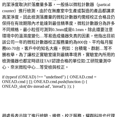
的潔淨度取決於落塵量多寡，一般係以微粒計數器（partical
counter）進行檢測，由於在無塵室中生產或製造的產品都講求
高潔淨度，因此檢測落塵量的微粒計數器均需經校正合格且仍
保持在有效期限內才能達到最佳精準度，微粒計數器分為許多
不同規格，最小粒徑可測到0.3mm或是0.1mm，除此還要注意
環境中的溫濕度變化…等易造成儀器失真的因素，他指出目前
該公司一年的微粒計數器校正服務量約為800台、平均每月服
務60-70台，客戶中的知名大廠，例如：台積電、群創…等不
勝枚舉，為了讓校正實驗室達到最精準境界，實驗室內所用的
檢測儀器也都定時送往TAF認證合格的單位如:工研院量測中
心、奈米微粒中心…等受檢與校正。
if (typeof (ONEAD) !== "undefined") { ONEAD.cmd =
ONEAD.cmd || []; ONEAD.cmd.push(function () {
ONEAD_slot('div-inread-ad', 'inread'); }); }
趙處長表示除了進行檢驗、維修、校正服務，耀群科技也代理