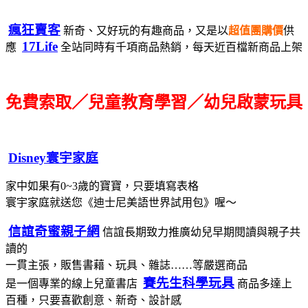
瘋狂賣客
新奇、又好玩的有趣商品，又是以
超值團購價
供
17Life
應
全站同時有千項商品熱銷，每天近百檔新商品上架
免費索取／兒童教育學習／幼兒啟蒙玩具
Disney寰宇家庭
家中如果有0~3歲的寶寶，只要填寫表格
寰宇家庭就送您《迪士尼美語世界試用包》喔～
信誼奇蜜親子網
信誼長期致力推廣幼兒早期閱讀與親子共
讀的
一貫主張，販售書藉、玩具、雜誌……等嚴選商品
賽先生科學玩具
是一個專業的線上兒童書店
商品多達上
百種，只要喜歡創意、新奇、設計感