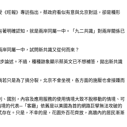
受《旺報》專訪指出，蔡政府看似有意與北京對話，卻是種形
有著明確認知，就是兩岸同屬一中。「九二共識」對兩岸關係已
兩岸同屬一中，試問新共識又從何而來？
一步論述。不過，種種跡象顯示蔡英文已不想補答，拋出新共識
倘若只是為了搞分裂，北京不會坐視，各方面的施壓也會接踵而
別、國別，內容及應用服務的使用情境大致不脫移動的情境、可
定情境的代表─「客廳」依舊是以美國為首的網路巨擘無法攻破的
的形式存在。只是，不幸的是，花園外百花齊放，高牆內的居民漸漸