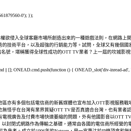
561879560-0'); });
流霸權欲侵入全球客廳市場所創造出來的一種遊戲法則，在網路上
秀的技術平台，以及超強的行銷能力等。試問，全球又有幾個國
得出名號，堪稱獲得全球性成功的OTT TV業者？上一屆的坎城影
[]; ONEAD.cmd.push(function () { ONEAD_slot('div-inread-ad', 'in
地區亦有多個包括電信商的新舊媒體也宣布加入OTT影視服務戰場
無怪乎在台灣有業界質疑OTT TV是否真適合台灣，也有業者認
電視廣告及付費市場快速萎縮的問題，外有他國影音以OTT T
似，以封閉式網路作為傳輸之基礎，通常由各國的電信商所經營的電
oundBox計畫可為參考。成立於1996年的Netgem，是一家專注於I