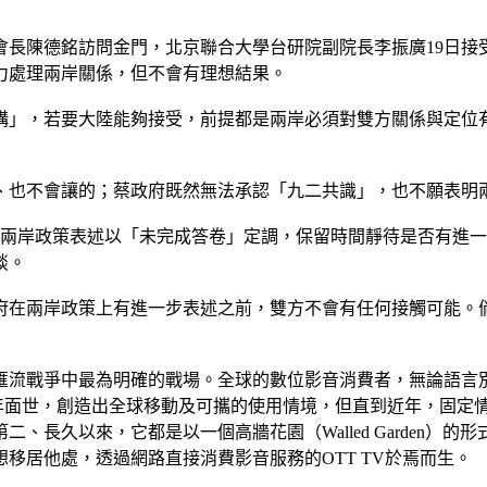
會長陳德銘訪問金門，北京聯合大學台研院副院長李振廣19日接
力處理兩岸關係，但不會有理想結果。
構」，若要大陸能夠接受，前提都是兩岸必須對雙方關係與定位
、也不會讓的；蔡政府既然無法承認「九二共識」，也不願表明
的兩岸政策表述以「未完成答卷」定調，保留時間靜待是否有進
談。
府在兩岸政策上有進一步表述之前，雙方不會有任何接觸可能。
匯流戰爭中最為明確的戰場。全球的數位影音消費者，無論語言
007年面世，創造出全球移動及可攜的使用情境，但直到近年，固
、長久以來，它都是以一個高牆花園（Walled Garden）
移居他處，透過網路直接消費影音服務的OTT TV於焉而生。