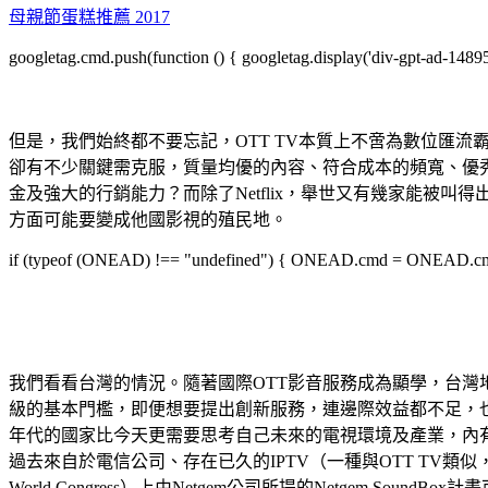
母親節蛋糕推薦 2017
googletag.cmd.push(function () { googletag.display('div-gpt-ad-1489
但是，我們始終都不要忘記，OTT TV本質上不啻為數位匯
卻有不少關鍵需克服，質量均優的內容、符合成本的頻寬、優
金及強大的行銷能力？而除了Netflix，舉世又有幾家能被叫
方面可能要變成他國影視的殖民地。
if (typeof (ONEAD) !== "undefined") { ONEAD.cmd = ONEAD.cmd || 
我們看看台灣的情況。隨著國際OTT影音服務成為顯學，台灣
級的基本門檻，即便想要提出創新服務，連邊際效益都不足，也
年代的國家比今天更需要思考自己未來的電視環境及產業，內有
過去來自於電信公司、存在已久的IPTV（一種與OTT TV類
World Congress）上由Netgem公司所提的Netgem S