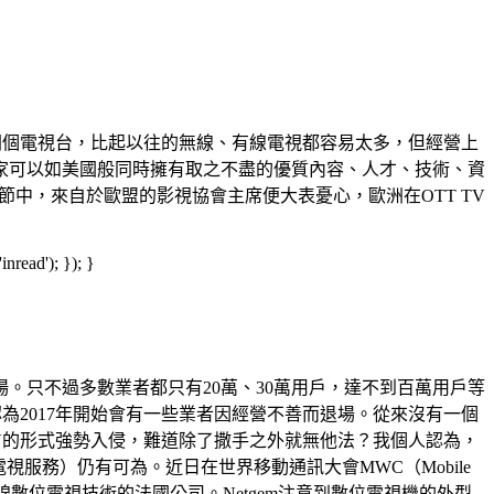
開個電視台，比起以往的無線、有線電視都容易太多，但經營上
家可以如美國般同時擁有取之不盡的優質內容、人才、技術、資
視節中，來自於歐盟的影視協會主席便大表憂心，歐洲在OTT TV
read'); }); }
。只不過多數業者都只有20萬、30萬用戶，達不到百萬用戶等
為2017年開始會有一些業者因經營不善而退場。從來沒有一個
V的形式強勢入侵，難道除了撒手之外就無他法？我個人認為，
視服務）仍有可為。近日在世界移動通訊大會MWC（Mobile
P機頂盒和無線數位電視技術的法國公司。Netgem注意到數位電視機的外型