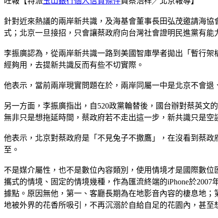
旺報【特派
玉山銀行個人信貸條件
員蔡浩祥╱北京報導】
針對近來熱議的兩岸新共識，及海基會董事長田弘茂邀請海協
式；北京一旦接招，只會讓蔡政府向台灣社會證明民進黨有能
李振廣認為，從兩岸新共識一路到美國智庫學者拋出「暫行架
經夠用，去提新共識反而有些不切實際。
他表示，當前兩岸現實問題在於，兩岸同屬一中是北京不會退
另一方面，李振廣指出，自520政黨輪替後，國台辦對蔡英文
無非只是想拖延時間，蔡政府若不走出這一步，新共識只是空
他表示，北京對蔡政府是「不見兔子不撒鷹」，在沒看到蔡政
至。
不是媒介屬性，也不是數位內容類別，使用情境才是國際數位
攜式的情境、固定的情境幾種，作為匯流終端的iPhone於2
據點。原因無他，第一、客廳長期為在地影音內容的棲息地；第二
地被外界的花香所吸引，不再沉溺於自給自足的花園內，甚至想