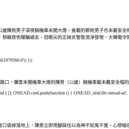
降！22歲陳姓男子深夜騎機車未開大燈，後載的鄭姓男子也未載安
，想藉夜色矇騙過去，但眼尖的正妹女警詹淯淨發現，大聲喝令
561879560-0'); });
信路口，攔查未開機車大燈的陳男（22歲）騎機車載未戴安全帽的
[]; ONEAD.cmd.push(function () { ONEAD_slot('div-inread-ad', 'in
套口袋掉落地上，陳男立即用腳踩住以為神不知鬼不覺，心想暗