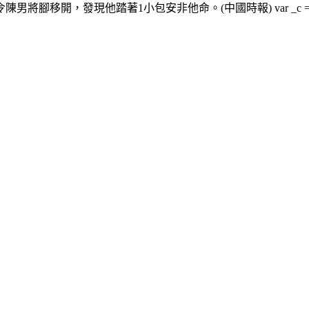
著1小包安非他命。(中國時報) var _c = new Date().getTi