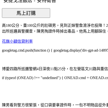
高180公分、重100公斤的壯碩男，見到正妹警詹淯淨也投
出所巡邏員警攔查，陳男掏證件時掉出毒品，他馬上用腳踩住
花旗小額信貸利率
googletag.cmd.push(function () { googletag.display('div-gpt-ad-1489
博愛四路所巡邏警網4日深夜11點25分，在左營區文川路與重
if (typeof (ONEAD) !== "undefined") { ONEAD.cmd = ONEAD.cmd || 
陳男看到警方很緊張，從口袋要拿證件時，一包不明物品從外