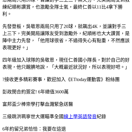
練紀順彬讚賞，也激勵全隊士氣，最終仁善以11比4拿下勝
利。
先發登板，吳敬恩兩局只用了20球，就飆出4K，並讓對手三
上三下，完美開局讓隊友受到激勵外，紀順彬也大大讚賞，是
陣中主力先發，「他用球很省，不過得失心有點重，不然應該
表現更好。」
四年級加入球隊的吳敬恩，現任仁善國小隊長，對於自己的好
表現，他只靦腆地說，「大概最近狀況好，所以表現好吧。」
?接收更多精彩賽事，歡迎加入《ETtoday運動雲》粉絲團
彭政閔合約簽定! 6年總值3600萬
富邦盃少棒崇學打擊血濺緊急送醫
三級跳洪珮寧世大運瞄準全國
線上學英語發音
紀錄
6年約留兄弟恰恰：我要在這退