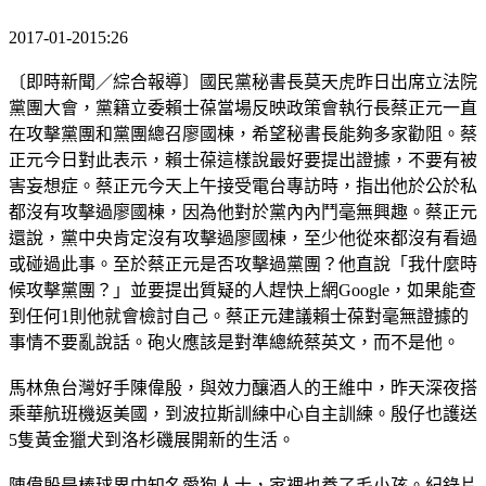
2017-01-2015:26
〔即時新聞／綜合報導〕國民黨秘書長莫天虎昨日出席立法院
黨團大會，黨籍立委賴士葆當場反映政策會執行長蔡正元一直
在攻擊黨團和黨團總召廖國棟，希望秘書長能夠多家勸阻。蔡
正元今日對此表示，賴士葆這樣說最好要提出證據，不要有被
害妄想症。蔡正元今天上午接受電台專訪時，指出他於公於私
都沒有攻擊過廖國棟，因為他對於黨內內鬥毫無興趣。蔡正元
還說，黨中央肯定沒有攻擊過廖國棟，至少他從來都沒有看過
或碰過此事。至於蔡正元是否攻擊過黨團？他直說「我什麼時
候攻擊黨團？」並要提出質疑的人趕快上網Google，如果能查
到任何1則他就會檢討自己。蔡正元建議賴士葆對毫無證據的
事情不要亂說話。砲火應該是對準總統蔡英文，而不是他。
馬林魚台灣好手陳偉殷，與效力釀酒人的王維中，昨天深夜搭
乘華航班機返美國，到波拉斯訓練中心自主訓練。殷仔也護送
5隻黃金獵犬到洛杉磯展開新的生活。
陳偉殷是棒球界中知名愛狗人士，家裡也養了毛小孩。紀錄片