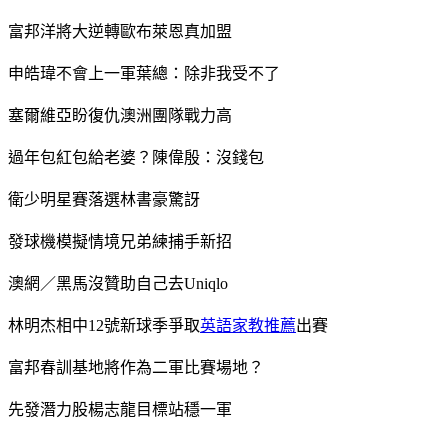
富邦洋將大逆轉歐布萊恩真加盟
申皓瑋不會上一軍葉總：除非我受不了
塞爾維亞盼復仇澳洲團隊戰力高
過年包紅包給老婆？陳偉殷：沒錢包
衛少明星賽落選林書豪驚訝
發球機模擬情境兄弟練捕手新招
澳網／黑馬沒贊助自己去Uniqlo
林明杰相中12號新球季爭取
英語家教推薦
出賽
富邦春訓基地將作為二軍比賽場地？
先發潛力股楊志龍目標站穩一軍