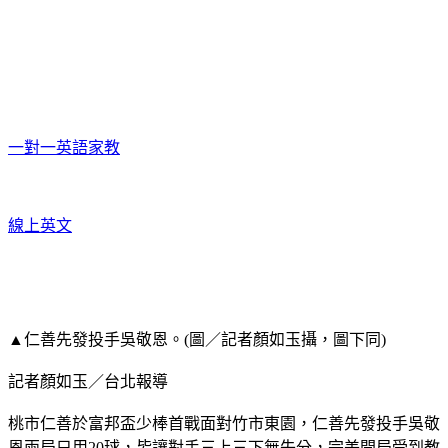
一對一英語家教
線上英文
▲仁善先發投手吳敬恩。(圖／記者顏如玉攝，圖下同)
記者顏如玉／台北報導
桃市仁善於富邦盃少棒首戰面對竹市東園，仁善先發投手吳敬
恩兩局只用20球，皆讓對手三上三下無失分，完美開局受到教